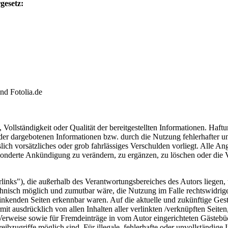
gesetz:
nd Fotolia.de
, Vollständigkeit oder Qualität der bereitgestellten Informationen. Haf
 der dargebotenen Informationen bzw. durch die Nutzung fehlerhafter u
lich vorsätzliches oder grob fahrlässiges Verschulden vorliegt. Alle An
sonderte Ankündigung zu verändern, zu ergänzen, zu löschen oder die Ve
inks"), die außerhalb des Verantwortungsbereiches des Autors liegen, 
chnisch möglich und zumutbar wäre, die Nutzung im Falle rechtswidriger
linkenden Seiten erkennbar waren. Auf die aktuelle und zukünftige Gesta
ermit ausdrücklich von allen Inhalten aller verlinkten /verknüpften Seit
 Verweise sowie für Fremdeinträge in vom Autor eingerichteten Gästebü
ibzugriffe möglich sind. Für illegale, fehlerhafte oder unvollständige