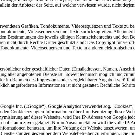
llein der Anbieter der Seite, auf welche verwiesen wurde, nicht derjeni
r verwendeten Grafiken, Tondokumente, Videosequenzen und Texte zu bea
Tondokumente, Videosequenzen und Texte zurückzugreifen. Alle innerha
en Bestimmungen des jeweils gültigen Kennzeichenrechts und den Besi
n nicht durch Rechte Dritter geschützt sind! Das Copyright für veröffen
, Tondokumente, Videosequenzen und Texte in anderen elektronischen 
rsönlicher oder geschäftlicher Daten (Emailadressen, Namen, Anschrifte
lung aller angebotenen Dienste ist - soweit technisch möglich und zum
 der im Rahmen des Impressums oder vergleichbarer Angaben veröffent
lich angeforderten Informationen ist nicht gestattet. Rechtliche Schri
 Google Inc. („Google“). Google Analytics verwendet sog. „Cookies“, 
h den Cookie erzeugten Informationen über Ihre Benutzung dieser Web
onymisierung auf dieser Webseite, wird Ihre IP-Adresse von Google jed
chaftsraum zuvor gekürzt. Nur in Ausnahmefällen wird die volle IP-A
e Informationen benutzen, um Ihre Nutzung der Website auszuwerten, u
Dienstleistungen gegenüber dem Websitebetreiber zu erbringen. Die i