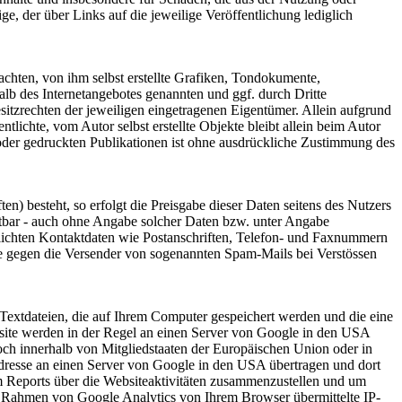
ge, der über Links auf die jeweilige Veröffentlichung lediglich
chten, von ihm selbst erstellte Grafiken, Tondokumente,
lb des Internetangebotes genannten und ggf. durch Dritte
tzrechten der jeweiligen eingetragenen Eigentümer. Allein aufgrund
tlichte, vom Autor selbst erstellte Objekte bleibt allein beim Autor
oder gedruckten Publikationen ist ohne ausdrückliche Zustimmung des
n) besteht, so erfolgt die Preisgabe dieser Daten seitens des Nutzers
utbar - auch ohne Angabe solcher Daten bzw. unter Angabe
lichten Kontaktdaten wie Postanschriften, Telefon- und Faxnummern
tte gegen die Versender von sogenannten Spam-Mails bei Verstössen
Textdateien, die auf Ihrem Computer gespeichert werden und die eine
site werden in der Regel an einen Server von Google in den USA
och innerhalb von Mitgliedstaaten der Europäischen Union oder in
dresse an einen Server von Google in den USA übertragen und dort
m Reports über die Websiteaktivitäten zusammenzustellen und um
m Rahmen von Google Analytics von Ihrem Browser übermittelte IP-