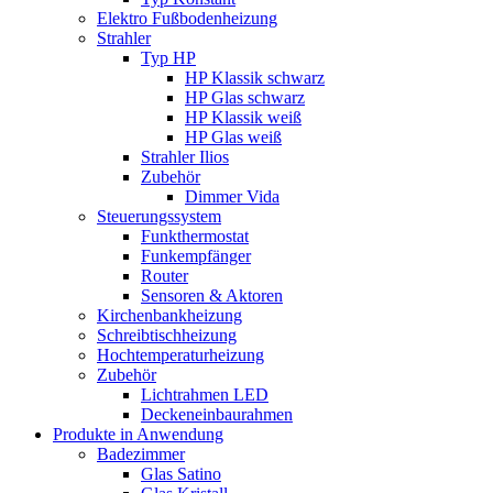
Elektro Fußbodenheizung
Strahler
Typ HP
HP Klassik schwarz
HP Glas schwarz
HP Klassik weiß
HP Glas weiß
Strahler Ilios
Zubehör
Dimmer Vida
Steuerungssystem
Funkthermostat
Funkempfänger
Router
Sensoren & Aktoren
Kirchenbankheizung
Schreibtischheizung
Hochtemperaturheizung
Zubehör
Lichtrahmen LED
Deckeneinbaurahmen
Produkte in Anwendung
Badezimmer
Glas Satino