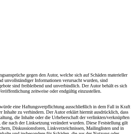
tungsansprüche gegen den Autor, welche sich auf Schäden materieller
nd unvollständiger Informationen verursacht wurden, sind
gebote sind freibleibend und unverbindlich. Der Autor behält es sich
röffentlichung zeitweise oder endgültig einzustellen.
würde eine Haftungsverpflichtung ausschließlich in dem Fall in Kraft
 Inhalte zu verhindern. Der Autor erklärt hiermit ausdrücklich, dass
ltung, die Inhalte oder die Urheberschaft der verlinkten/verknüpften
en, die nach der Linksetzung verändert wurden. Diese Feststellung gilt
chern, Diskussionsforen, Linkverzeichnissen, Mailinglisten und in
 Inhalte und insbesondere für Schäden, die aus der Nutzung oder