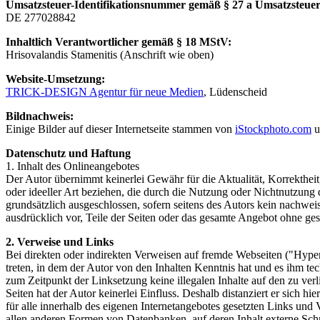
Umsatzsteuer-Identifikationsnummer gemäß § 27 a Umsatzsteuer
DE 277028842
Inhaltlich Verantwortlicher gemäß § 18 MStV:
Hrisovalandis Stamenitis (Anschrift wie oben)
Website-Umsetzung:
TRICK-DESIGN Agentur für neue Medien
, Lüdenscheid
Bildnachweis:
Einige Bilder auf dieser Internetseite stammen von
iStockphoto.com
u
Datenschutz und Haftung
1. Inhalt des Onlineangebotes
Der Autor übernimmt keinerlei Gewähr für die Aktualität, Korrektheit
oder ideeller Art beziehen, die durch die Nutzung oder Nichtnutzung
grundsätzlich ausgeschlossen, sofern seitens des Autors kein nachweis
ausdrücklich vor, Teile der Seiten oder das gesamte Angebot ohne ge
2. Verweise und Links
Bei direkten oder indirekten Verweisen auf fremde Webseiten ("Hyperl
treten, in dem der Autor von den Inhalten Kenntnis hat und es ihm te
zum Zeitpunkt der Linksetzung keine illegalen Inhalte auf den zu ver
Seiten hat der Autor keinerlei Einfluss. Deshalb distanziert er sich hi
für alle innerhalb des eigenen Internetangebotes gesetzten Links und
allen anderen Formen von Datenbanken, auf deren Inhalt externe Schre