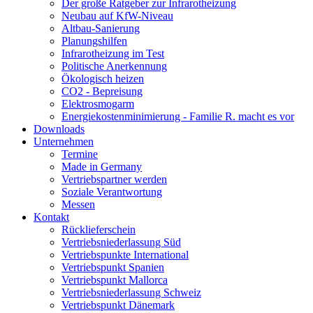
Der große Ratgeber zur Infrarotheizung
Neubau auf KfW-Niveau
Altbau-Sanierung
Planungshilfen
Infrarotheizung im Test
Politische Anerkennung
Ökologisch heizen
CO2 - Bepreisung
Elektrosmogarm
Energiekostenminimierung - Familie R. macht es vor
Downloads
Unternehmen
Termine
Made in Germany
Vertriebspartner werden
Soziale Verantwortung
Messen
Kontakt
Rücklieferschein
Vertriebsniederlassung Süd
Vertriebspunkte International
Vertriebspunkt Spanien
Vertriebspunkt Mallorca
Vertriebsniederlassung Schweiz
Vertriebspunkt Dänemark