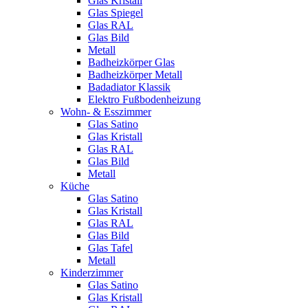
Glas Kristall
Glas Spiegel
Glas RAL
Glas Bild
Metall
Badheizkörper Glas
Badheizkörper Metall
Badadiator Klassik
Elektro Fußbodenheizung
Wohn- & Esszimmer
Glas Satino
Glas Kristall
Glas RAL
Glas Bild
Metall
Küche
Glas Satino
Glas Kristall
Glas RAL
Glas Bild
Glas Tafel
Metall
Kinderzimmer
Glas Satino
Glas Kristall