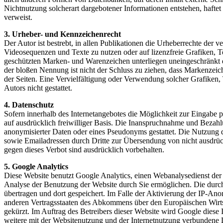
Nichtnutzung solcherart dargebotener Informationen entstehen, haftet a
verweist.
3. Urheber- und Kennzeichenrecht
Der Autor ist bestrebt, in allen Publikationen die Urheberrechte de
Videosequenzen und Texte zu nutzen oder auf lizenzfreie Grafiken, 
geschützten Marken- und Warenzeichen unterliegen uneingeschränkt d
der bloßen Nennung ist nicht der Schluss zu ziehen, dass Markenzeiche
der Seiten. Eine Vervielfältigung oder Verwendung solcher Grafiken
Autors nicht gestattet.
4. Datenschutz
Sofern innerhalb des Internetangebotes die Möglichkeit zur Eingabe pe
auf ausdrücklich freiwilliger Basis. Die Inanspruchnahme und Bezah
anonymisierter Daten oder eines Pseudonyms gestattet. Die Nutzung
sowie Emailadressen durch Dritte zur Übersendung von nicht ausdrück
gegen dieses Verbot sind ausdrücklich vorbehalten.
5. Google Analytics
Diese Website benutzt Google Analytics, einen Webanalysedienst der
Analyse der Benutzung der Website durch Sie ermöglichen. Die durc
übertragen und dort gespeichert. Im Falle der Aktivierung der IP-An
anderen Vertragsstaaten des Abkommens über den Europäischen Wirts
gekürzt. Im Auftrag des Betreibers dieser Website wird Google dies
weitere mit der Websitenutzung und der Internetnutzung verbundene 