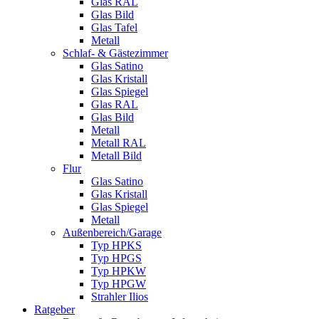
Glas RAL
Glas Bild
Glas Tafel
Metall
Schlaf- & Gästezimmer
Glas Satino
Glas Kristall
Glas Spiegel
Glas RAL
Glas Bild
Metall
Metall RAL
Metall Bild
Flur
Glas Satino
Glas Kristall
Glas Spiegel
Metall
Außenbereich/Garage
Typ HPKS
Typ HPGS
Typ HPKW
Typ HPGW
Strahler Ilios
Ratgeber