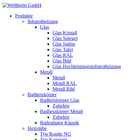
Produkte
Infrarotheizung
Glas
Glas Kristall
Glas Spiegel
Glas Satino
Glas Tafel
Glas RAL
Glas Bild
Glas Hochleistungsinfrarotheizung
Metall
Metall
Metall RAL
Metall Bild
Badheizkörper
Badheizkörper Glas
Zubehör
Badheizkörper Metall
Zubehör
Badradiator Klassik
Heizstäbe
Typ Rondo NG
Typ Konstant