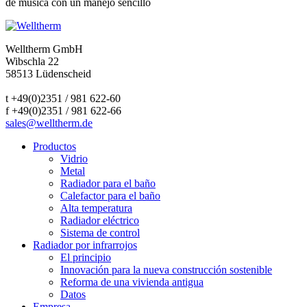
de música con un manejo sencillo
Welltherm GmbH
Wibschla 22
58513 Lüdenscheid
t +49(0)2351 / 981 622-60
f +49(0)2351 / 981 622-66
sales@welltherm.de
Productos
Vidrio
Metal
Radiador para el baño
Calefactor para el baño
Alta temperatura
Radiador eléctrico
Sistema de control
Radiador por infrarrojos
El principio
Innovación para la nueva construcción sostenible
Reforma de una vivienda antigua
Datos
Empresa