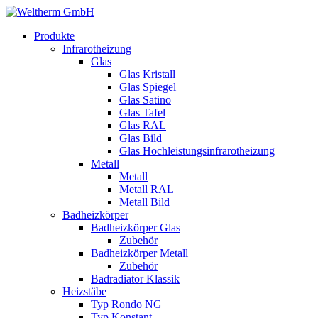
Produkte
Infrarotheizung
Glas
Glas Kristall
Glas Spiegel
Glas Satino
Glas Tafel
Glas RAL
Glas Bild
Glas Hochleistungsinfrarotheizung
Metall
Metall
Metall RAL
Metall Bild
Badheizkörper
Badheizkörper Glas
Zubehör
Badheizkörper Metall
Zubehör
Badradiator Klassik
Heizstäbe
Typ Rondo NG
Typ Konstant