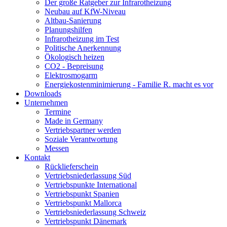
Der große Ratgeber zur Infrarotheizung
Neubau auf KfW-Niveau
Altbau-Sanierung
Planungshilfen
Infrarotheizung im Test
Politische Anerkennung
Ökologisch heizen
CO2 - Bepreisung
Elektrosmogarm
Energiekostenminimierung - Familie R. macht es vor
Downloads
Unternehmen
Termine
Made in Germany
Vertriebspartner werden
Soziale Verantwortung
Messen
Kontakt
Rücklieferschein
Vertriebsniederlassung Süd
Vertriebspunkte International
Vertriebspunkt Spanien
Vertriebspunkt Mallorca
Vertriebsniederlassung Schweiz
Vertriebspunkt Dänemark