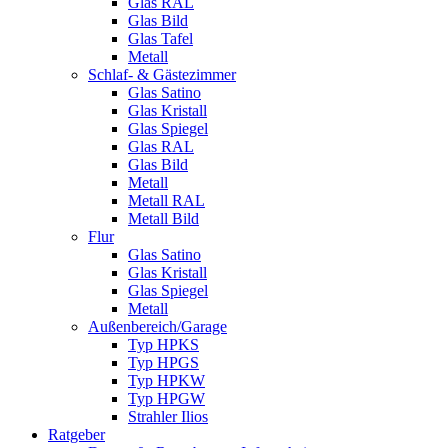
Glas RAL
Glas Bild
Glas Tafel
Metall
Schlaf- & Gästezimmer
Glas Satino
Glas Kristall
Glas Spiegel
Glas RAL
Glas Bild
Metall
Metall RAL
Metall Bild
Flur
Glas Satino
Glas Kristall
Glas Spiegel
Metall
Außenbereich/Garage
Typ HPKS
Typ HPGS
Typ HPKW
Typ HPGW
Strahler Ilios
Ratgeber