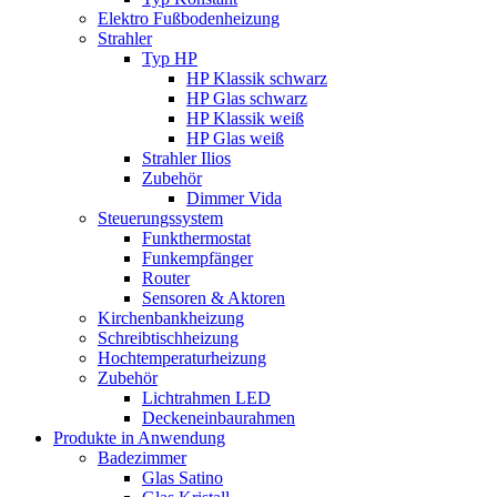
Elektro Fußbodenheizung
Strahler
Typ HP
HP Klassik schwarz
HP Glas schwarz
HP Klassik weiß
HP Glas weiß
Strahler Ilios
Zubehör
Dimmer Vida
Steuerungssystem
Funkthermostat
Funkempfänger
Router
Sensoren & Aktoren
Kirchenbankheizung
Schreibtischheizung
Hochtemperaturheizung
Zubehör
Lichtrahmen LED
Deckeneinbaurahmen
Produkte in Anwendung
Badezimmer
Glas Satino