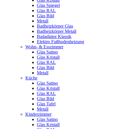
Glas Kristall
Glas Spiegel
Glas RAL
Glas Bild
Metall
Badheizkörper Glas
Badheizkörper Metall
Badadiator Klassik
Elektro Fußbodenheizung
Wohn- & Esszimmer
Glas Satino
Glas Kristall
Glas RAL
Glas Bild
Metall
Küche
Glas Satino
Glas Kristall
Glas RAL
Glas Bild
Glas Tafel
Metall
Kinderzimmer
Glas Satino
Glas Kristall