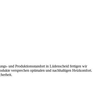
*Berechnungsgrundlage: € 0,25 pro kWh Strompreis, 4 h Einschaltzeit pro Tag
ngs- und Produktionsstandort in Lüdenscheid fertigen wir
Produkte versprechen optimalen und nachhaltigen Heizkomfort.
herheit.