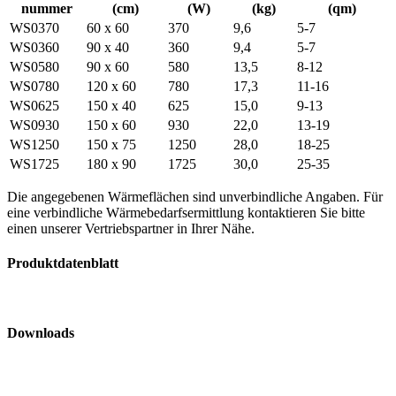
nummer
(cm)
(W)
(kg)
(qm)
WS0370
60 x 60
370
9,6
5-7
WS0360
90 x 40
360
9,4
5-7
WS0580
90 x 60
580
13,5
8-12
WS0780
120 x 60
780
17,3
11-16
WS0625
150 x 40
625
15,0
9-13
WS0930
150 x 60
930
22,0
13-19
WS1250
150 x 75
1250
28,0
18-25
WS1725
180 x 90
1725
30,0
25-35
Die angegebenen Wärmeflächen sind unverbindliche Angaben. Für
eine verbindliche Wärmebedarfs­ermittlung kontaktieren Sie bitte
einen unserer Vertriebspartner in Ihrer Nähe.
Produktdatenblatt
Downloads