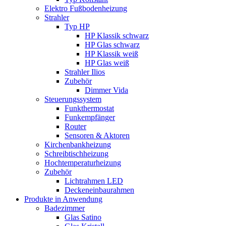
Elektro Fußbodenheizung
Strahler
Typ HP
HP Klassik schwarz
HP Glas schwarz
HP Klassik weiß
HP Glas weiß
Strahler Ilios
Zubehör
Dimmer Vida
Steuerungssystem
Funkthermostat
Funkempfänger
Router
Sensoren & Aktoren
Kirchenbankheizung
Schreibtischheizung
Hochtemperaturheizung
Zubehör
Lichtrahmen LED
Deckeneinbaurahmen
Produkte in Anwendung
Badezimmer
Glas Satino