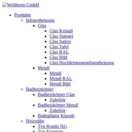
Produkte
Infrarotheizung
Glas
Glas Kristall
Glas Spiegel
Glas Satino
Glas Tafel
Glas RAL
Glas Bild
Glas Hochleistungsinfrarotheizung
Metall
Metall
Metall RAL
Metall Bild
Badheizkörper
Badheizkörper Glas
Zubehör
Badheizkörper Metall
Zubehör
Badradiator Klassik
Heizstäbe
Typ Rondo NG
Typ Konstant