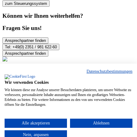
zum Steuerungssystem
Können wir Ihnen weiterhelfen?
Fragen Sie uns!
Ansprechpartner finden
Tel: +49(0) 2351 / 981 622-60
Ansprechpartner finden
Welltherm GmbH
Datenschutzbestimmungen
Wibschla 22
58513 Lüdenscheid
Wir verwenden Cookies
Wir können diese zur Analyse unserer Besucherdaten platzieren, um unsere Webseite zu
t+ 49(0) 2351 / 981 622-60
verbessern, personalisierte Inhalte anzuzeigen und Ihnen ein großartiges Webseiten-
f+ 49(0) 2351 / 981 622-66
Erlebnis zu bieten. Für weitere Informationen zu den von uns verwendeten Cookies
sales@welltherm.de
öffnen Sie die Einstellungen.
© 2026 Welltherm GmbH
Alle akzeptieren
Ablehnen
Kontakt
Downloads
Impressum
Nein, anpassen