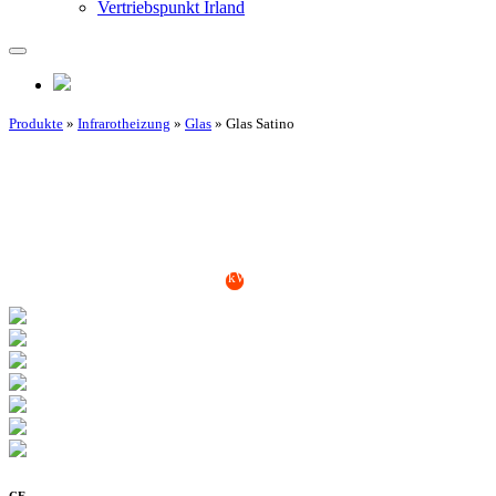
Vertriebspunkt Irland
Produkte
»
Infrarotheizung
»
Glas
» Glas Satino
*Berechnungsgrundlage: € 0,25 pro kWh Strompreis, 4 h Einschaltzeit pro
Tag
CE