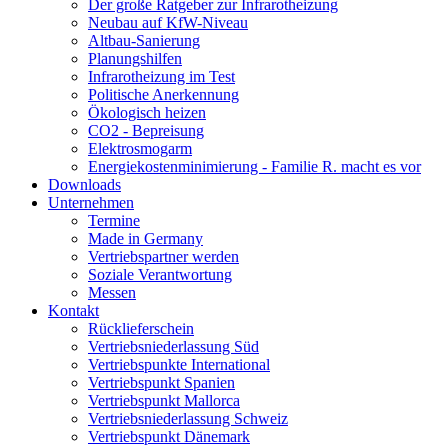
Der große Ratgeber zur Infrarotheizung
Neubau auf KfW-Niveau
Altbau-Sanierung
Planungshilfen
Infrarotheizung im Test
Politische Anerkennung
Ökologisch heizen
CO2 - Bepreisung
Elektrosmogarm
Energiekostenminimierung - Familie R. macht es vor
Downloads
Unternehmen
Termine
Made in Germany
Vertriebspartner werden
Soziale Verantwortung
Messen
Kontakt
Rücklieferschein
Vertriebsniederlassung Süd
Vertriebspunkte International
Vertriebspunkt Spanien
Vertriebspunkt Mallorca
Vertriebsniederlassung Schweiz
Vertriebspunkt Dänemark