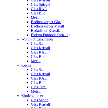
Glas Kristall
Glas Spiegel
Glas RAL
Glas Bild
Metall
Badheizkörper Glas
Badheizkörper Metall
Badadiator Klassik
Elektro Fußbodenheizung
Wohn- & Esszimmer
Glas Satino
Glas Kristall
Glas RAL
Glas Bild
Metall
Küche
Glas Satino
Glas Kristall
Glas RAL
Glas Bild
Glas Tafel
Metall
Kinderzimmer
Glas Satino
Glas Kristall