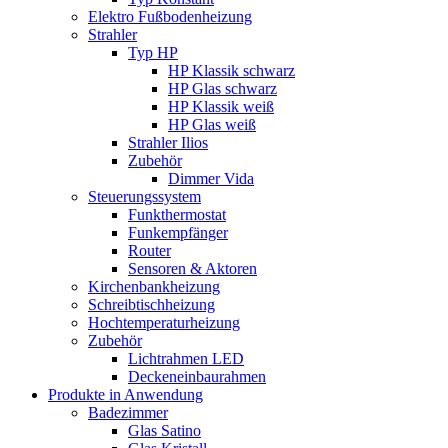
Elektro Fußbodenheizung
Strahler
Typ HP
HP Klassik schwarz
HP Glas schwarz
HP Klassik weiß
HP Glas weiß
Strahler Ilios
Zubehör
Dimmer Vida
Steuerungssystem
Funkthermostat
Funkempfänger
Router
Sensoren & Aktoren
Kirchenbankheizung
Schreibtischheizung
Hochtemperaturheizung
Zubehör
Lichtrahmen LED
Deckeneinbaurahmen
Produkte in Anwendung
Badezimmer
Glas Satino