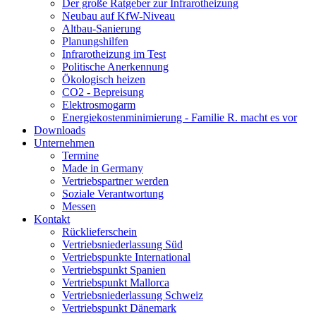
Der große Ratgeber zur Infrarotheizung
Neubau auf KfW-Niveau
Altbau-Sanierung
Planungshilfen
Infrarotheizung im Test
Politische Anerkennung
Ökologisch heizen
CO2 - Bepreisung
Elektrosmogarm
Energiekostenminimierung - Familie R. macht es vor
Downloads
Unternehmen
Termine
Made in Germany
Vertriebspartner werden
Soziale Verantwortung
Messen
Kontakt
Rücklieferschein
Vertriebsniederlassung Süd
Vertriebspunkte International
Vertriebspunkt Spanien
Vertriebspunkt Mallorca
Vertriebsniederlassung Schweiz
Vertriebspunkt Dänemark