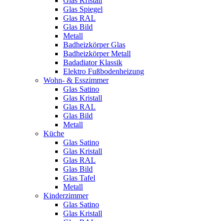
Glas Kristall
Glas Spiegel
Glas RAL
Glas Bild
Metall
Badheizkörper Glas
Badheizkörper Metall
Badadiator Klassik
Elektro Fußbodenheizung
Wohn- & Esszimmer
Glas Satino
Glas Kristall
Glas RAL
Glas Bild
Metall
Küche
Glas Satino
Glas Kristall
Glas RAL
Glas Bild
Glas Tafel
Metall
Kinderzimmer
Glas Satino
Glas Kristall