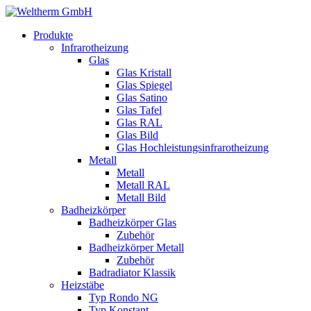
Produkte
Infrarotheizung
Glas
Glas Kristall
Glas Spiegel
Glas Satino
Glas Tafel
Glas RAL
Glas Bild
Glas Hochleistungsinfrarotheizung
Metall
Metall
Metall RAL
Metall Bild
Badheizkörper
Badheizkörper Glas
Zubehör
Badheizkörper Metall
Zubehör
Badradiator Klassik
Heizstäbe
Typ Rondo NG
Typ Konstant