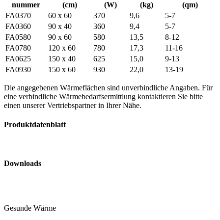
nummer
(cm)
(W)
(kg)
(qm)
FA0370
60 x 60
370
9,6
5-7
FA0360
90 x 40
360
9,4
5-7
FA0580
90 x 60
580
13,5
8-12
FA0780
120 x 60
780
17,3
11-16
FA0625
150 x 40
625
15,0
9-13
FA0930
150 x 60
930
22,0
13-19
Die angegebenen Wärmeflächen sind unverbindliche Angaben. Für
eine verbindliche Wärmebedarfs­ermittlung kontaktieren Sie bitte
einen unserer Vertriebspartner in Ihrer Nähe.
Produktdatenblatt
Downloads
Gesunde Wärme