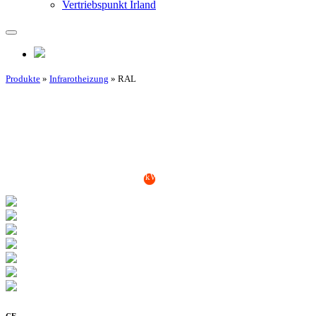
Vertriebspunkt Irland
Produkte
»
Infrarotheizung
» RAL
*Berechnungsgrundlage: € 0,25 pro kWh Strompreis, 4 h Einschaltzeit pro
Tag
CE