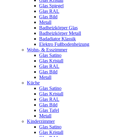
Glas Kristall
Glas Spiegel
Glas RAL
Glas Bild
Metall
Badheizkörper Glas
Badheizkörper Metall
Badadiator Klassik
Elektro Fußbodenheizung
Wohn- & Esszimmer
Glas Satino
Glas Kristall
Glas RAL
Glas Bild
Metall
Küche
Glas Satino
Glas Kristall
Glas RAL
Glas Bild
Glas Tafel
Metall
Kinderzimmer
Glas Satino
Glas Kristall