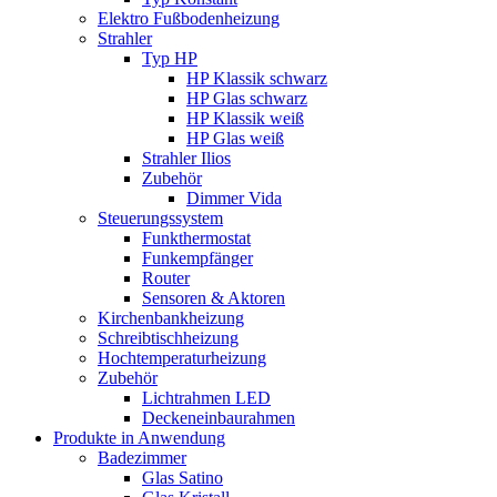
Elektro Fußbodenheizung
Strahler
Typ HP
HP Klassik schwarz
HP Glas schwarz
HP Klassik weiß
HP Glas weiß
Strahler Ilios
Zubehör
Dimmer Vida
Steuerungssystem
Funkthermostat
Funkempfänger
Router
Sensoren & Aktoren
Kirchenbankheizung
Schreibtischheizung
Hochtemperaturheizung
Zubehör
Lichtrahmen LED
Deckeneinbaurahmen
Produkte in Anwendung
Badezimmer
Glas Satino