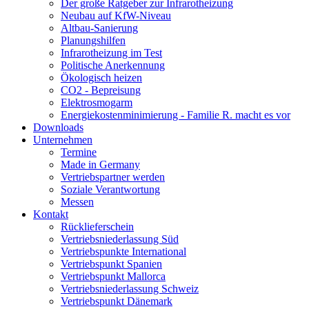
Der große Ratgeber zur Infrarotheizung
Neubau auf KfW-Niveau
Altbau-Sanierung
Planungshilfen
Infrarotheizung im Test
Politische Anerkennung
Ökologisch heizen
CO2 - Bepreisung
Elektrosmogarm
Energiekostenminimierung - Familie R. macht es vor
Downloads
Unternehmen
Termine
Made in Germany
Vertriebspartner werden
Soziale Verantwortung
Messen
Kontakt
Rücklieferschein
Vertriebsniederlassung Süd
Vertriebspunkte International
Vertriebspunkt Spanien
Vertriebspunkt Mallorca
Vertriebsniederlassung Schweiz
Vertriebspunkt Dänemark