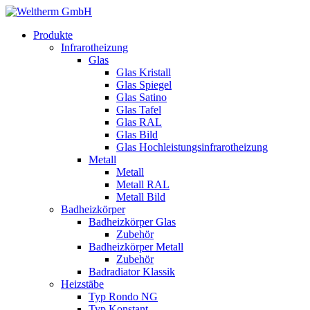
Produkte
Infrarotheizung
Glas
Glas Kristall
Glas Spiegel
Glas Satino
Glas Tafel
Glas RAL
Glas Bild
Glas Hochleistungsinfrarotheizung
Metall
Metall
Metall RAL
Metall Bild
Badheizkörper
Badheizkörper Glas
Zubehör
Badheizkörper Metall
Zubehör
Badradiator Klassik
Heizstäbe
Typ Rondo NG
Typ Konstant